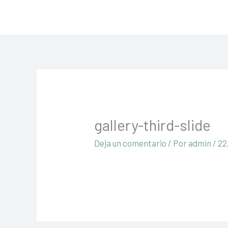
Ir
al
contenido
gallery-third-slide
Deja un comentario
/ Por
admin
/
22